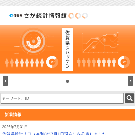
検
索
キ
ー
新着情報
ワ
ー
2026年7月31日
ド
佐賀県推計人口（令和8年7月1日現在）を公表しました