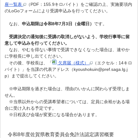
座一覧表
（PDF：155.9キロバイト）をご確認の上、実施要項内
のLoGoフォームにより受講申込みを行ってください。
なお、
申込期限は令和8年7月3日（金曜日）
です。
受講決定の通知後に受講の取消しがないよう、学校行事等に留
意して申込みを行ってください。
なお、やむを得ない事情で受講できなくなった場合は、速やか
に学校長に申し出てください。
その後、学校長は、「
欠席届（様式）
（エクセル：14キロ
バイト）」を当課の代表アドレス（kyoushokuin@pref.saga.lg.j
p）まで提出してください。
※申込期限を過ぎた場合は、理由のいかんに関わらず受理しま
せん。
※当県以外からの受講希望者については、定員に余裕がある場
合に受け入れる予定です。
※日程及び会場が変更になる場合があります。
令和8年度佐賀県教育委員会免許法認定講習概要