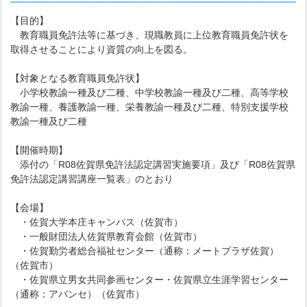
【目的】
教育職員免許法等に基づき、現職教員に上位教育職員免許状を
取得させることにより資質の向上を図る。
【対象となる教育職員免許状】
小学校教諭一種及び二種、中学校教諭一種及び二種、高等学校
教諭一種、養護教諭一種、栄養教諭一種及び二種、特別支援学校
教諭一種及び二種
【開催時期】
添付の「R08佐賀県免許法認定講習実施要項」及び「R08佐賀県
免許法認定講習講座一覧表」のとおり
【会場】
・佐賀大学本庄キャンパス（佐賀市）
・一般財団法人佐賀県教育会館（佐賀市）
・佐賀勤労者総合福祉センター（通称：メートプラザ佐賀）
（佐賀市）
・佐賀県立男女共同参画センター・佐賀県立生涯学習センター
（通称：アバンセ）（佐賀市）