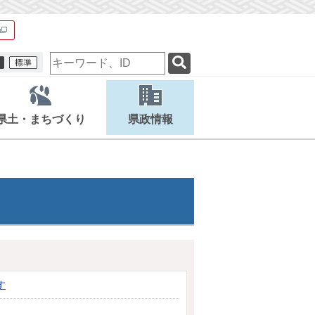
検
索
キ
ー
ワ
県土・まちづくり
県政情報
ー
ド
す