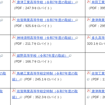
）
唐津工業高等学校（令和7年度の取組）
有田工業
（PDF：247.9キロバイト）
（PDF：3
）
佐賀商業高等学校（令和7年度の取組）
唐津商業
（PDF：925.6キロバイト）
（PDF：2
神埼清明高等学校（令和7年度の取組）
多久高等
（PDF：211.7キロバイト）
320.1キロ
）
嬉野高等学校（令和7年度の取組）
（PDF：166.7キロバイト）
の取
鳥栖工業高等学校定時制（令和7年度の取
佐賀工業
組）
（PDF：245.1キロバイト）
（PDF：1
取
佐賀商業高等学校定時制（令和7年度の取
唐津商業
組）
（PDF：352.3キロバイト）
（PDF：2