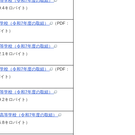
等学校（令和7年度の取組）
29.4キロバイト）
学校（令和7年度の取組）
（PDF：
ロバイト）
等学校（令和7年度の取組）
52.1キロバイト）
学校（令和7年度の取組）
（PDF：
バイト）
等学校（令和7年度の取組）
59.2キロバイト）
高等学校（令和7年度の取組）
56.8キロバイト）