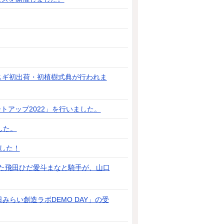
スギ初出荷・初植樹式典が行われま
トアップ2022」を行いました。
した。
した！
れた飛田ひだ愛斗まなと騎手が、山口
みらい創造ラボDEMO DAY」の受