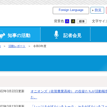
Foreign Language
防災
背景色
文字サイ
知事の活動
記者会見
動
活動レポート
令和3年度
022年3月22日更新
オニオンズ（佐賀農業高校） の生徒たちが活動報
た。
022年3月13日更新
「レッツさがすたいるトーク」 inさがすたいるフ