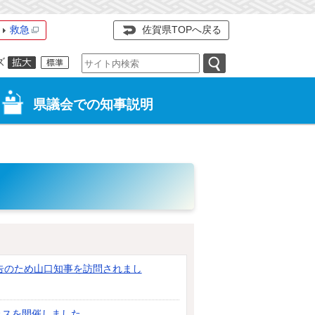
救急
佐賀県TOPへ戻る
ズ
県議会での知事説明
告のため山口知事を訪問されまし
ェスを開催しました。