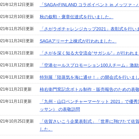
021年12月12日更新
「SAGA×FINLAND コラボイベント in メッ
021年12月10日更新
秋の叙勲・褒章伝達式を行いました。
021年11月25日更新
「さがラボチャレンジカップ2021」表彰式を行い
021年11月24日更新
SAGAアリーナ上棟式が行われました。
021年11月21日更新
「さがを深く知る大交流会“サガシル”」が行われま
021年11月12日更新
「空港セールスプロモーション100人チーム」激
021年11月12日更新
特別展「陸蒸気を海に通せ！」の開会式を行いま
021年11月2日更新
柿右衛門窯記念ボトル制作・販売報告のための表
021年11月1日更新
「九州・山口ベンチャーマーケット 2021」で優秀賞
ッサン） の表敬訪問
021年10月25日更新
「佐賀さいこう企業表彰式」「世界に翔びたて佐
した。