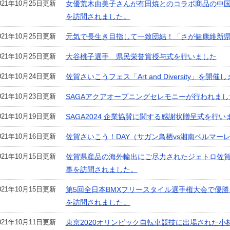
021年10月25日更新
女優荒木由美子さんが有田焼とのコラボ商品の中
を訪問されました。
021年10月25日更新
元気で長生き目指して一致団結！「さが健康維新県民
021年10月25日更新
大谷桃子選手 県民栄誉賞授与式を行いました
021年10月24日更新
佐賀さいこうフェス「Art and Diversity」を開催
021年10月23日更新
SAGAアクアオープニングセレモニーが行われまし
021年10月19日更新
SAGA2024 企業協賛に関する感謝状贈呈式を行い
021年10月16日更新
佐賀さいこう！DAY（サガン鳥栖vs湘南ベルマー
021年10月15日更新
佐賀県産品の海外輸出にご尽力されたジェトロ佐賀
事を訪問されました。
021年10月15日更新
第5回全日本BMXフリースタイル選手権大会で優
を訪問されました。
021年10月11日更新
東京2020オリンピック自転車競技に出場された